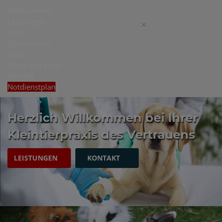
Willkommen
Leistungen
×
Labor
Operationen
Team
News und Links
Kontakt
Notdienstplan
Herzlich Willkommen bei Ihrer
Kleintierpraxis des Vertrauens
LEISTUNGEN
KONTAKT